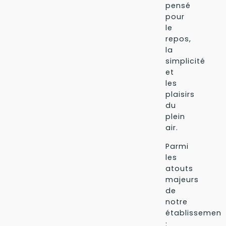
pensé
pour
le
repos,
la
simplicité
et
les
plaisirs
du
plein
air.
Parmi
les
atouts
majeurs
de
notre
établissement
: