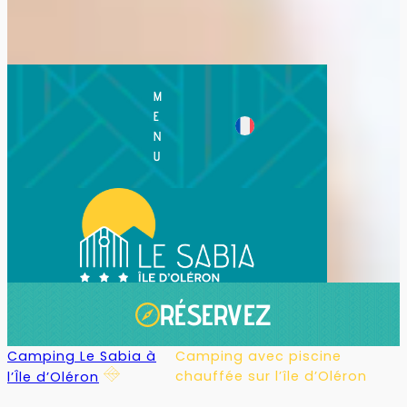
M
E
N
U
RÉSERVEZ
Camping Le Sabia à
Camping avec piscine
chauffée sur l’île d’Oléron
l’Île d’Oléron