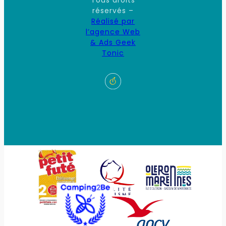
Tous droits
réservés –
Réalisé par
l’agence Web
& Ads Geek
Tonic