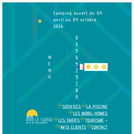
Aller
au
Camping ouvert du 04
contenu
avril au 04 octobre
2026
0
5
4
M
6
E
4
N
7
U
9
7
8
4
SERVICES
LA PISCINE
LES MOBIL-HOMES
LES TARIFS
TOURISME
AVIS CLIENTS
CONTACT